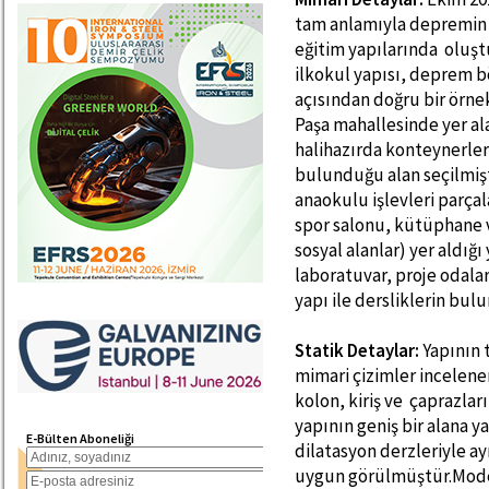
tam anlamıyla depremin e
eğitim yapılarında oluşt
ilkokul yapısı, deprem b
açısından doğru bir örnek
Paşa mahallesinde yer al
halihazırda konteynerle
bulunduğu alan seçilmiştir
anaokulu işlevleri parça
spor salonu, kütüphane v
sosyal alanlar) yer aldığı
laboratuvar, proje odala
yapı ile dersliklerin bu
Statik Detaylar:
Yapının 
mimari çizimler incelene
kolon, kiriş ve çaprazlar
yapının geniş bir alana y
E-Bülten Aboneliği
dilatasyon derzleriyle a
uygun görülmüştür.Mode