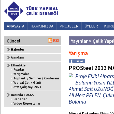
ANASAYFA
HAKKIMIZDA
PROJELER
ÜYELER
KURU
Yayınlar > Çelik Yapı
Güncel
Haberler
Yarışma
Ajandam
Etkinlikler
PROSteel 2013 
•
Fuarlar
•
Yarışmalar
Proje Ekibi Alpar
•
Toplantı / Seminer / Konferans
Bölümü Yasin YILD
•
Yapısal Çelik Günü
•
AYM Çalıştayı 2021
Ahmet Sait UZUNOĞLU
Ali Mert PELEN, Çuku
Basında TUCSA
•
Haberler
Bölümü
•
Video Röportajlar
Mimari Detaylar:
Ekim 201